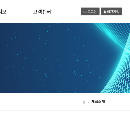
리오
고객센터
로그인
회원가입
리
공지사항
영상
견적문의
자료실
제품소개