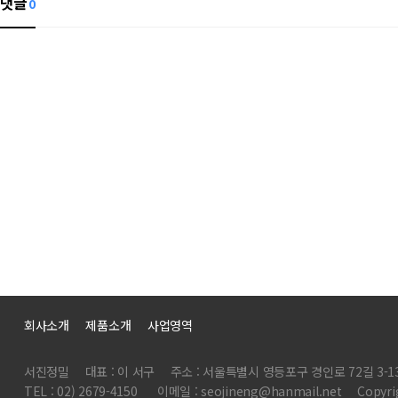
댓글
0
회사소개
제품소개
사업영역
서진정밀
대표 : 이 서구
주소 : 서울특별시 영등포구 경인로 72길 3-1
TEL : 02) 2679-4150
이메일 : seojineng@hanmail.net
Copyri