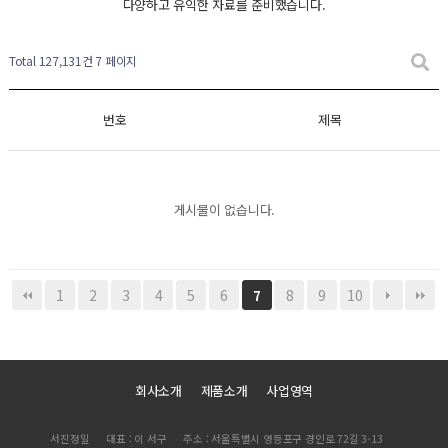
다양하고 유익한 자료를 준비했습니다.
Total 127,131건
7 페이지
번호
제목
게시물이 없습니다.
1
2
3
4
5
6
8
9
10
7
회사소개
제품소개
사업영역
서진정밀
대표 : 이 서구
주소 : 서울특별시 영등포구 경인로 72길 3-13