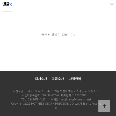
댓글
0
등록된 댓글이 없습니다.
회사소개
제품소개
사업영역
서진정밀
대표 : 이 서구
주소 : 서울특별시 영등포구 경인로 72길 3-13
사업자등록번호 : 107-37-65746
대표전화 : 1666-7285
TEL : 02) 2679-4150
이메일 : seojineng@hanmail.net
Copyright 2022 HOT MELT SEOJIN PRECISION CO.Ltd All Rights Reserve
d.