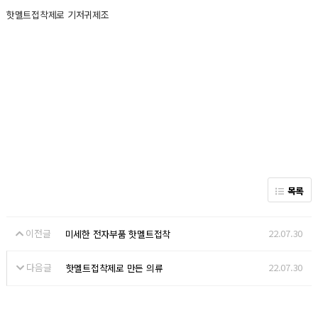
핫멜트접착제로 기저귀제조
목록
이전글
22.07.30
미세한 전자부품 핫멜트접착
다음글
22.07.30
핫멜트접착제로 만든 의류